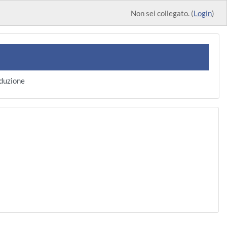
Non sei collegato. (
Login
)
duzione