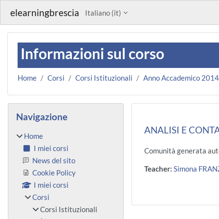
Vai al contenuto principale
elearningbrescia
Italiano ‎(it)‎
Informazioni sul corso
Home
Corsi
Corsi Istituzionali
Anno Accademico 201
Blocchi
Salta Navigazione
Navigazione
ANALISI E CONTA
Home
I miei corsi
Comunità generata aut
News del sito
Teacher:
Simona FRAN
Cookie Policy
I miei corsi
Corsi
Corsi Istituzionali