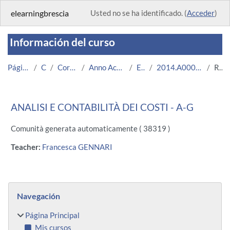
Salta al contenido principal
elearningbrescia
Usted no se ha identificado. (
Acceder
)
Información del curso
Página Principal
Cursos
Corsi Istituzionali
Anno Accademico 2014/2015
Economia
2014.A000024.54451-14.A-G.1707
Resumen
ANALISI E CONTABILITÀ DEI COSTI - A-G
Comunità generata automaticamente ( 38319 )
Teacher:
Francesca GENNARI
Bloques
Salta Navegación
Navegación
Página Principal
Mis cursos