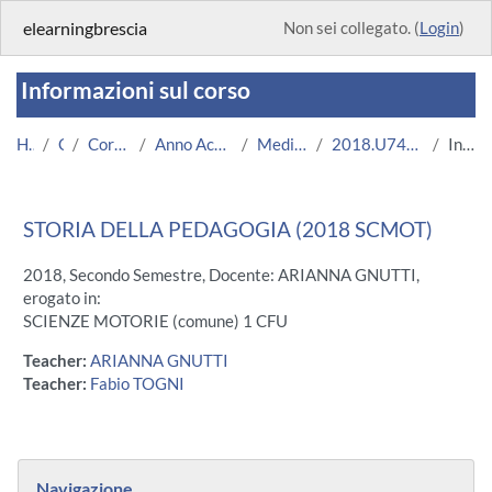
Vai al contenuto principale
elearningbrescia
Non sei collegato. (
Login
)
Informazioni sul corso
Home
Corsi
Corsi Istituzionali
Anno Accademico 2018/2019
Medicina e Chirurgia
2018.U7481.08636-09.N0.13590
Introduzione
STORIA DELLA PEDAGOGIA (2018 SCMOT)
2018, Secondo Semestre, Docente: ARIANNA GNUTTI,
erogato in:
SCIENZE MOTORIE (comune) 1 CFU
Teacher:
ARIANNA GNUTTI
Teacher:
Fabio TOGNI
Blocchi
Salta Navigazione
Navigazione