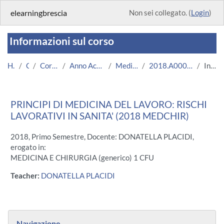
Vai al contenuto principale
elearningbrescia
Non sei collegato. (
Login
)
Informazioni sul corso
Home
Corsi
Corsi Istituzionali
Anno Accademico 2018/2019
Medicina e Chirurgia
2018.A000601.08624-09.N0.13711
Introduzione
PRINCIPI DI MEDICINA DEL LAVORO: RISCHI
LAVORATIVI IN SANITA' (2018 MEDCHIR)
2018, Primo Semestre, Docente: DONATELLA PLACIDI,
erogato in:
MEDICINA E CHIRURGIA (generico) 1 CFU
Teacher:
DONATELLA PLACIDI
Blocchi
Salta Navigazione
Navigazione