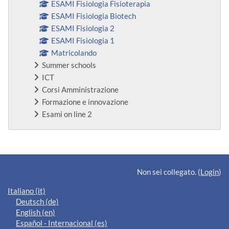
ESAMI Fisiologia Fisioterapia
ESAMI Fisiologia Biotech
ESAMI Fisiologia 2
ESAMI Fisiologia 1
Matricolando
Summer schools
ICT
Corsi Amministrazione
Formazione e innovazione
Esami on line 2
Blocchi supplementari
Non sei collegato. (
Login
)
Italiano ‎(it)‎
Deutsch ‎(de)‎
English ‎(en)‎
Español - Internacional ‎(es)‎