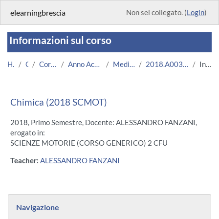
Vai al contenuto principale
elearningbrescia
Non sei collegato. (
Login
)
Informazioni sul corso
Home
Corsi
Corsi Istituzionali
Anno Accademico 2018/2019
Medicina e Chirurgia
2018.A003870.08636-18.N0.13819
Introduzione
Chimica (2018 SCMOT)
2018, Primo Semestre, Docente: ALESSANDRO FANZANI,
erogato in:
SCIENZE MOTORIE (CORSO GENERICO) 2 CFU
Teacher:
ALESSANDRO FANZANI
Blocchi
Salta Navigazione
Navigazione