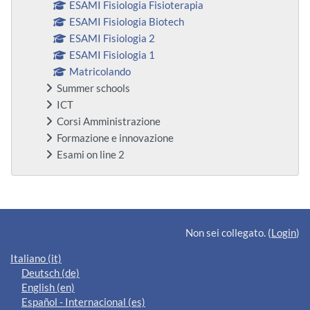
ESAMI Fisiologia Fisioterapia
ESAMI Fisiologia Biotech
ESAMI Fisiologia 2
ESAMI Fisiologia 1
Matricolando
Summer schools
ICT
Corsi Amministrazione
Formazione e innovazione
Esami on line 2
Blocchi supplementari
Non sei collegato. (
Login
)
Italiano ‎(it)‎
Deutsch ‎(de)‎
English ‎(en)‎
Español - Internacional ‎(es)‎