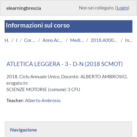
Vai al contenuto principale
elearningbrescia
Non sei collegato. (
Login
)
Informazioni sul corso
Home
Corsi
Corsi Istituzionali
Anno Accademico 2018/2019
Medicina e Chirurgia
2018.A000341.08636-09.D-N.13825
Introduzione
ATLETICA LEGGERA - 3 - D-N (2018 SCMOT)
2018, Ciclo Annuale Unico, Docente: ALBERTO AMBROSIO,
erogato in:
SCIENZE MOTORIE (comune) 3 CFU
Teacher:
Alberto Ambrosio
Blocchi
Salta Navigazione
Navigazione