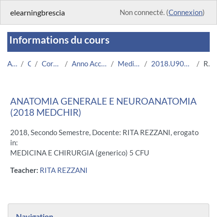
Passer au contenu principal
elearningbrescia
Non connecté. (
Connexion
)
Informations du cours
Accueil
Cours
Corsi Istituzionali
Anno Accademico 2018/2019
Medicina e Chirurgia
2018.U9080.08624-09.N0.13687
Résumé
ANATOMIA GENERALE E NEUROANATOMIA
(2018 MEDCHIR)
2018, Secondo Semestre, Docente: RITA REZZANI, erogato
in:
MEDICINA E CHIRURGIA (generico) 5 CFU
Teacher:
RITA REZZANI
Blocs
Passer Navigation
Navigation