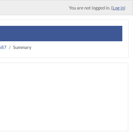
You are not logged in. (
Log in
)
687
Summary