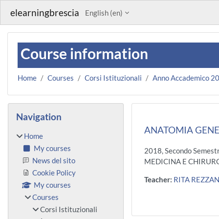
Skip to main content
elearningbrescia
English ‎(en)‎
Course information
Home
Courses
Corsi Istituzionali
Anno Accademico 2
Blocks
Skip Navigation
Navigation
ANATOMIA GENE
Home
My courses
2018, Secondo Semestr
News del sito
MEDICINA E CHIRURGI
Cookie Policy
Teacher:
RITA REZZAN
My courses
Courses
Corsi Istituzionali