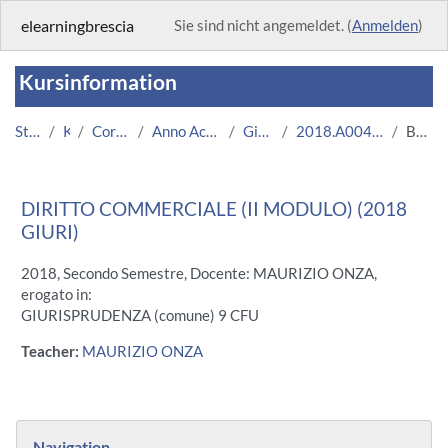
Zum Hauptinhalt
elearningbrescia
Sie sind nicht angemeldet. (
Anmelden
)
Kursinformation
Startseite
Kurse
Corsi Istituzionali
Anno Accademico 2018/2019
Giurisprudenza
2018.A004206.04181-14.N0.13515
Beschreibung
DIRITTO COMMERCIALE (II MODULO) (2018
GIURI)
2018, Secondo Semestre, Docente: MAURIZIO ONZA,
erogato in:
GIURISPRUDENZA (comune) 9 CFU
Teacher:
MAURIZIO ONZA
Blöcke
Navigation überspringen
Navigation