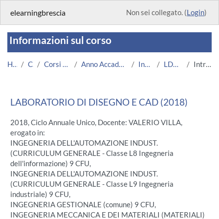
Vai al contenuto principale
elearningbrescia
Non sei collegato. (
Login
)
Informazioni sul corso
Home
Corsi
Corsi Istituzionali
Anno Accademico 2018/2019
Ingegneria
LDCAD 2018
Introduzione
LABORATORIO DI DISEGNO E CAD (2018)
2018, Ciclo Annuale Unico, Docente: VALERIO VILLA,
erogato in:
INGEGNERIA DELL'AUTOMAZIONE INDUST.
(CURRICULUM GENERALE - Classe L8 Ingegneria
dell'informazione) 9 CFU,
INGEGNERIA DELL'AUTOMAZIONE INDUST.
(CURRICULUM GENERALE - Classe L9 Ingegneria
industriale) 9 CFU,
INGEGNERIA GESTIONALE (comune) 9 CFU,
INGEGNERIA MECCANICA E DEI MATERIALI (MATERIALI)