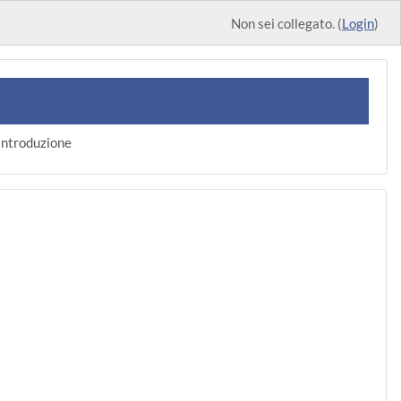
Non sei collegato. (
Login
)
Introduzione