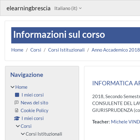
Vai al contenuto principale
elearningbrescia
Italiano ‎(it)‎
Informazioni sul corso
Home
Corsi
Corsi Istituzionali
Anno Accademico 201
Blocchi
Salta Navigazione
Navigazione
INFORMATICA AP
Home
I miei corsi
2018, Secondo Semestr
News del sito
CONSULENTE DEL LAV.
GIURISPRUDENZA (co
Cookie Policy
I miei corsi
Teacher:
Michele VIN
Corsi
Corsi Istituzionali