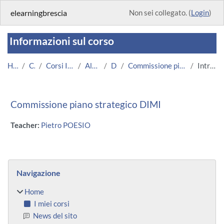
Vai al contenuto principale
elearningbrescia
Non sei collegato. (
Login
)
Informazioni sul corso
Home
Corsi
Corsi Istituzionali
Altri Corsi
DIMI
Commissione piano stategico DIMI
Introduzione
Commissione piano strategico DIMI
Teacher:
Pietro POESIO
Blocchi
Salta Navigazione
Navigazione
Home
I miei corsi
News del sito