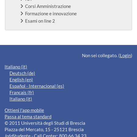
Corsi Amministrazione
Formazione e innovazione
Esami on line 2
Blocchi supplementari
Non sei collegato. (
Login
)
Italiano ‎(it)‎
Deutsch ‎(de)‎
English ‎(en)‎
Español - Internacional ‎(es)‎
Français ‎(fr)‎
Italiano ‎(it)‎
Ottieni l'app mobile
Passa al tema standard
© 2011 Università degli Studi di Brescia
Piazza del Mercato, 15 - 25121 Brescia
Info
Studente - Call Center: 800 66 34 23