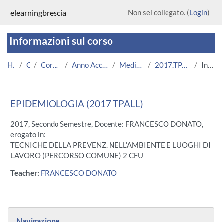
Vai al contenuto principale
elearningbrescia
Non sei collegato. (
Login
)
Informazioni sul corso
Home
Corsi
Corsi Istituzionali
Anno Accademico 2017/2018
Medicina e Chirurgia
2017.TPALL.U11304-11818
Introduzione
EPIDEMIOLOGIA (2017 TPALL)
2017, Secondo Semestre, Docente: FRANCESCO DONATO,
erogato in:
TECNICHE DELLA PREVENZ. NELL'AMBIENTE E LUOGHI DI
LAVORO (PERCORSO COMUNE) 2 CFU
Teacher:
FRANCESCO DONATO
Blocchi
Salta Navigazione
Navigazione