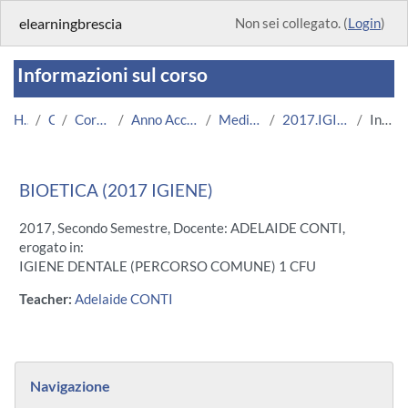
Vai al contenuto principale
elearningbrescia
Non sei collegato. (
Login
)
Informazioni sul corso
Home
Corsi
Corsi Istituzionali
Anno Accademico 2017/2018
Medicina e Chirurgia
2017.IGIENE.U12061-11869
Introduzione
BIOETICA (2017 IGIENE)
2017, Secondo Semestre, Docente: ADELAIDE CONTI,
erogato in:
IGIENE DENTALE (PERCORSO COMUNE) 1 CFU
Teacher:
Adelaide CONTI
Blocchi
Salta Navigazione
Navigazione