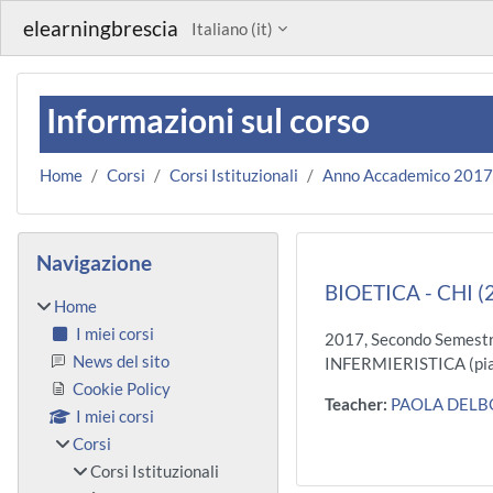
Vai al contenuto principale
elearningbrescia
Italiano ‎(it)‎
Informazioni sul corso
Home
Corsi
Corsi Istituzionali
Anno Accademico 201
Blocchi
Salta Navigazione
Navigazione
BIOETICA - CHI 
Home
I miei corsi
2017, Secondo Semestr
News del sito
INFERMIERISTICA (pia
Cookie Policy
Teacher:
PAOLA DEL
I miei corsi
Corsi
Corsi Istituzionali