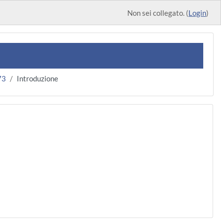
Non sei collegato. (
Login
)
73
Introduzione