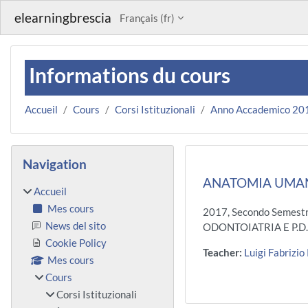
Passer au contenu principal
elearningbrescia
Français ‎(fr)‎
Informations du cours
Accueil
Cours
Corsi Istituzionali
Anno Accademico 20
Blocs
Passer Navigation
Navigation
ANATOMIA UMANA
Accueil
Mes cours
2017, Secondo Semestr
News del sito
ODONTOIATRIA E P.D
Cookie Policy
Teacher:
Luigi Fabrizio
Mes cours
Cours
Corsi Istituzionali