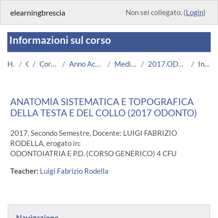
Vai al contenuto principale
elearningbrescia
Non sei collegato. (
Login
)
Informazioni sul corso
Home
Corsi
Corsi Istituzionali
Anno Accademico 2017/2018
Medicina e Chirurgia
2017.ODONTO.A000583-12064
Introduzione
ANATOMIA SISTEMATICA E TOPOGRAFICA
DELLA TESTA E DEL COLLO (2017 ODONTO)
2017, Secondo Semestre, Docente: LUIGI FABRIZIO
RODELLA, erogato in:
ODONTOIATRIA E P.D. (CORSO GENERICO) 4 CFU
Teacher:
Luigi Fabrizio Rodella
Blocchi
Salta Navigazione
Navigazione