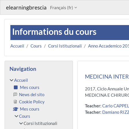
Passer au contenu principal
elearningbrescia
Français ‎(fr)‎
Informations du cours
Accueil
Cours
Corsi Istituzionali
Anno Accademico 20
Blocs
Passer Navigation
Navigation
MEDICINA INTER
Accueil
Mes cours
2017, Ciclo Annuale U
News del sito
MEDICINA E CHIRURGI
Cookie Policy
Teacher:
Carlo CAPPEL
Mes cours
Teacher:
Damiano RIZ
Cours
Corsi Istituzionali