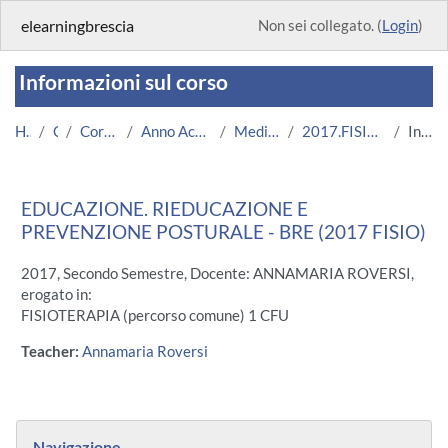
Vai al contenuto principale
elearningbrescia
Non sei collegato. (
Login
)
Informazioni sul corso
Home
Corsi
Corsi Istituzionali
Anno Accademico 2017/2018
Medicina e Chirurgia
2017.FISIO.A000029_BRE-11336
Introduzione
EDUCAZIONE. RIEDUCAZIONE E
PREVENZIONE POSTURALE - BRE (2017 FISIO)
2017, Secondo Semestre, Docente: ANNAMARIA ROVERSI,
erogato in:
FISIOTERAPIA (percorso comune) 1 CFU
Teacher:
Annamaria Roversi
Blocchi
Salta Navigazione
Navigazione