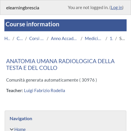
Skip to main content
elearningbrescia
You are not logged in. (
Log in
)
Course information
Home
Courses
Corsi Istituzionali
Anno Accademico 2013/2014
Medicina e Chirurgia
1240
Summary
ANATOMIA UMANA RADIOLOGICA DELLA
TESTA E DEL COLLO
Comunità generata automaticamente ( 30976 )
Teacher:
Luigi Fabrizio Rodella
Blocks
Skip Navigation
Navigation
Home