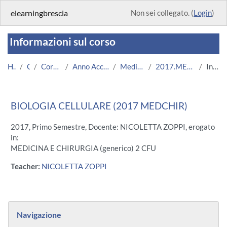
Vai al contenuto principale
elearningbrescia
Non sei collegato. (
Login
)
Informazioni sul corso
Home
Corsi
Corsi Istituzionali
Anno Accademico 2017/2018
Medicina e Chirurgia
2017.MEDCHIR.U7643-11277
Introduzione
BIOLOGIA CELLULARE (2017 MEDCHIR)
2017, Primo Semestre, Docente: NICOLETTA ZOPPI, erogato
in:
MEDICINA E CHIRURGIA (generico) 2 CFU
Teacher:
NICOLETTA ZOPPI
Blocchi
Salta Navigazione
Navigazione