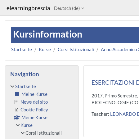
Zum Hauptinhalt
elearningbrescia
Deutsch ‎(de)‎
Kursinformation
Startseite
Kurse
Corsi Istituzionali
Anno Accademico
Blöcke
Navigation überspringen
Navigation
ESERCITAZIONI 
Startseite
Meine Kurse
2017, Primo Semestre,
News del sito
BIOTECNOLOGIE (CO
Cookie Policy
Teacher:
LEONARDO E
Meine Kurse
Kurse
Corsi Istituzionali