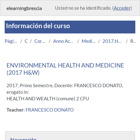
Salta al contenido principal
elearningbrescia
Usted no se ha identificado. (
Acceder
)
Información del curso
Página Principal
Cursos
Corsi Istituzionali
Anno Accademico 2017/2018
Medicina e Chirurgia
2017.H&W.A000268-11623
Resumen
ENVIRONMENTAL HEALTH AND MEDICINE
(2017 H&W)
2017, Primo Semestre, Docente: FRANCESCO DONATO,
erogato in:
HEALTH AND WEALTH (comune) 2 CFU
Teacher:
FRANCESCO DONATO
Bloques
Salta Navegación
Navegación