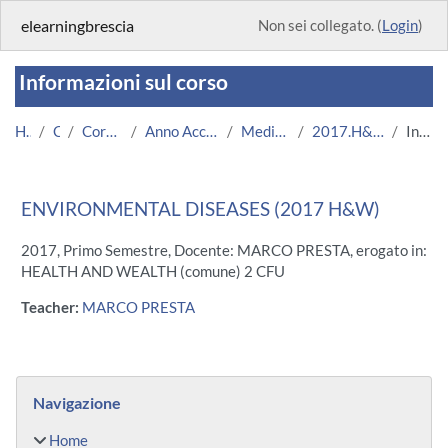
Vai al contenuto principale
elearningbrescia
Non sei collegato. (
Login
)
Informazioni sul corso
Home
Corsi
Corsi Istituzionali
Anno Accademico 2017/2018
Medicina e Chirurgia
2017.H&W.A000266-11621
Introduzione
ENVIRONMENTAL DISEASES (2017 H&W)
2017, Primo Semestre, Docente: MARCO PRESTA, erogato in:
HEALTH AND WEALTH (comune) 2 CFU
Teacher:
MARCO PRESTA
Blocchi
Salta Navigazione
Navigazione
Home