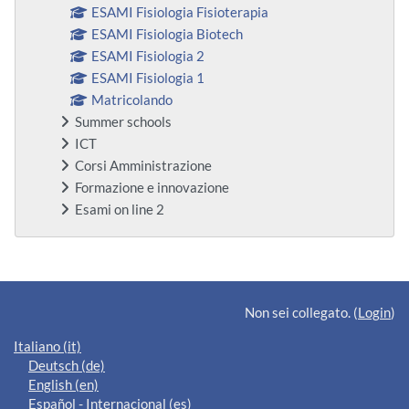
ESAMI Fisiologia Fisioterapia
ESAMI Fisiologia Biotech
ESAMI Fisiologia 2
ESAMI Fisiologia 1
Matricolando
Summer schools
ICT
Corsi Amministrazione
Formazione e innovazione
Esami on line 2
Blocchi supplementari
Non sei collegato. (
Login
)
Italiano ‎(it)‎
Deutsch ‎(de)‎
English ‎(en)‎
Español - Internacional ‎(es)‎