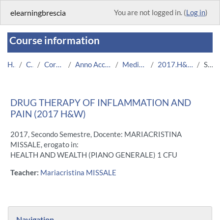
Skip to main content
elearningbrescia
You are not logged in. (
Log in
)
Course information
Home
Courses
Corsi Istituzionali
Anno Accademico 2017/2018
Medicina e Chirurgia
2017.H&W.A000276-11539
Summary
DRUG THERAPY OF INFLAMMATION AND
PAIN (2017 H&W)
2017, Secondo Semestre, Docente: MARIACRISTINA
MISSALE, erogato in:
HEALTH AND WEALTH (PIANO GENERALE) 1 CFU
Teacher:
Mariacristina MISSALE
Blocks
Skip Navigation
Navigation