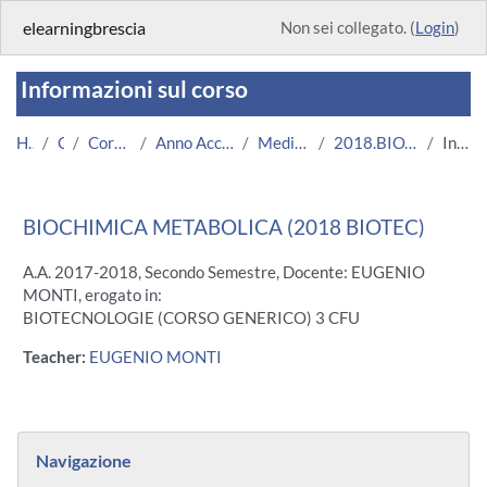
Vai al contenuto principale
elearningbrescia
Non sei collegato. (
Login
)
Informazioni sul corso
Home
Corsi
Corsi Istituzionali
Anno Accademico 2017/2018
Medicina e Chirurgia
2018.BIOTEC.A000587-11658
Introduzione
BIOCHIMICA METABOLICA (2018 BIOTEC)
A.A. 2017-2018, Secondo Semestre, Docente: EUGENIO
MONTI, erogato in:
BIOTECNOLOGIE (CORSO GENERICO) 3 CFU
Teacher:
EUGENIO MONTI
Blocchi
Salta Navigazione
Navigazione