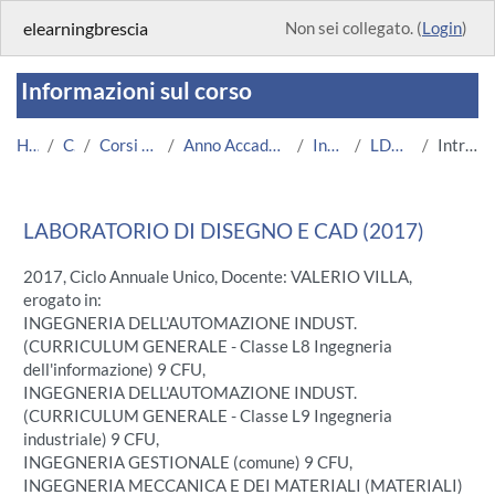
Vai al contenuto principale
elearningbrescia
Non sei collegato. (
Login
)
Informazioni sul corso
Home
Corsi
Corsi Istituzionali
Anno Accademico 2017/2018
Ingegneria
LDCAD 2017
Introduzione
LABORATORIO DI DISEGNO E CAD (2017)
2017, Ciclo Annuale Unico, Docente: VALERIO VILLA,
erogato in:
INGEGNERIA DELL'AUTOMAZIONE INDUST.
(CURRICULUM GENERALE - Classe L8 Ingegneria
dell'informazione) 9 CFU,
INGEGNERIA DELL'AUTOMAZIONE INDUST.
(CURRICULUM GENERALE - Classe L9 Ingegneria
industriale) 9 CFU,
INGEGNERIA GESTIONALE (comune) 9 CFU,
INGEGNERIA MECCANICA E DEI MATERIALI (MATERIALI)