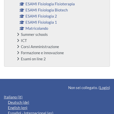
ESAMI Fisiologia Fisioterapia
ESAMI Fisiologia Biotech
ESAMI Fisiologia 2
ESAMI Fisiologia 1
Matricolando
Summer schools
ICT
Corsi Amministrazione
Formazione e innovazione
Esami on line 2
Blocchi supplementari
Non sei collegato. (
Login
)
Italiano ‎(it)‎
Deutsch ‎(de)‎
English ‎(en)‎
Español - Internacional ‎(es)‎