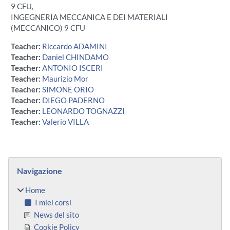
9 CFU,
INGEGNERIA MECCANICA E DEI MATERIALI
(MECCANICO) 9 CFU
Teacher:
Riccardo ADAMINI
Teacher:
Daniel CHINDAMO
Teacher:
ANTONIO ISCERI
Teacher:
Maurizio Mor
Teacher:
SIMONE ORIO
Teacher:
DIEGO PADERNO
Teacher:
LEONARDO TOGNAZZI
Teacher:
Valerio VILLA
Blocchi
Salta Navigazione
Navigazione
Home
I miei corsi
News del sito
Cookie Policy