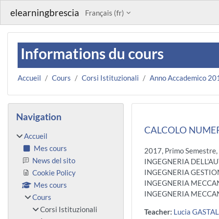
Passer au contenu principal
elearningbrescia
Français ‎(fr)‎
Informations du cours
Accueil
Cours
Corsi Istituzionali
Anno Accademico 20
Blocs
Passer Navigation
Navigation
CALCOLO NUMER
Accueil
Mes cours
2017, Primo Semestre,
News del sito
INGEGNERIA DELL'A
INGEGNERIA GESTIONA
Cookie Policy
INGEGNERIA MECCANI
Mes cours
INGEGNERIA MECCANI
Cours
Corsi Istituzionali
Teacher:
Lucia GASTA