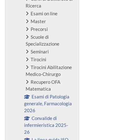
Ricerca
Esami on line
Master
Precorsi
Scuole di
Specializzazione
Seminari
Tirocini
Tirocini Abilitazione
Medico-Chirurgo
Recupero OFA
Matematica
Esami di Patologia
generale, Farmacologia
2026
Convalide di
infermieristica 2025-
26
La linea guida ISO