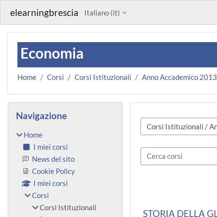
Vai al contenuto principale
elearningbrescia
Italiano ‎(it)‎
Economia
Home
Corsi
Corsi Istituzionali
Anno Accademico 201
Blocchi
Salta Navigazione
Navigazione
Categorie di corso
Home
I miei corsi
Cerca corsi
News del sito
Cookie Policy
I miei corsi
Corsi
Corsi Istituzionali
STORIA DELLA G