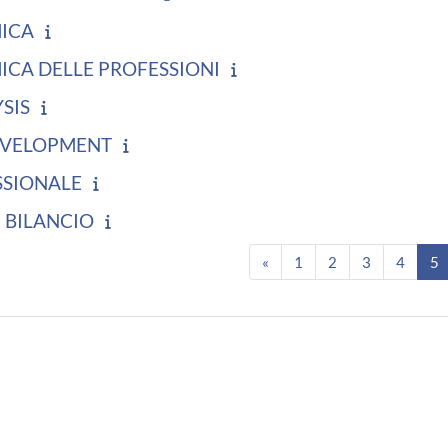
ICA
ICA DELLE PROFESSIONI
SIS
EVELOPMENT
SSIONALE
I BILANCIO
Pagina precedente
Pagina 1
Pagina 2
Pagina 3
Pagina
P
«
1
2
3
4
5