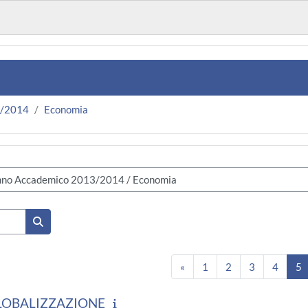
3/2014
Economia
Cerca corsi
Pagina precedente
Pagina 1
Pagina 2
Pagina 3
Pagina
P
«
1
2
3
4
5
LOBALIZZAZIONE