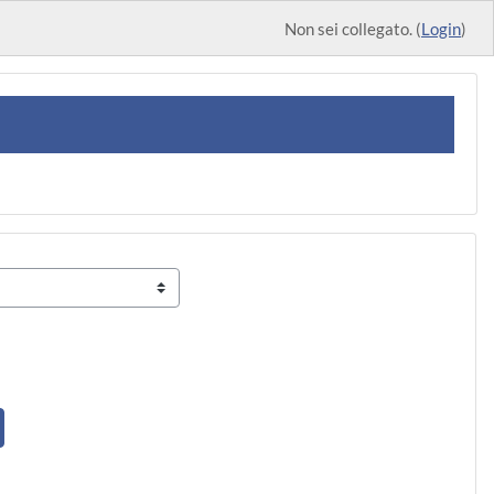
Non sei collegato. (
Login
)
 4
agina 5