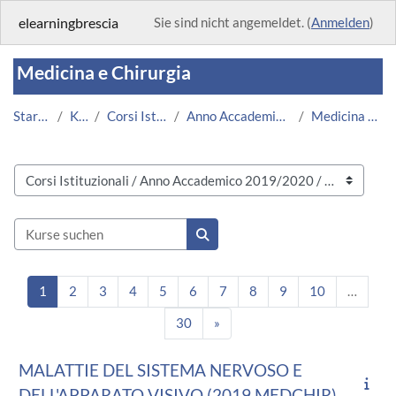
Zum Hauptinhalt
elearningbrescia
Sie sind nicht angemeldet. (
Anmelden
)
Medicina e Chirurgia
Startseite
Kurse
Corsi Istituzionali
Anno Accademico 2019/2020
Medicina e Chirurgia
Kursbereiche
Kurse suchen
Kurse suchen
Seite 1
Seite 2
Seite 3
Seite 4
Seite 5
Seite 6
Seite 7
Seite 8
Seite 9
Seite 10
1
2
3
4
5
6
7
8
9
10
…
Seite 30
Nächste Seite
30
»
MALATTIE DEL SISTEMA NERVOSO E
DELL'APPARATO VISIVO (2019 MEDCHIR)