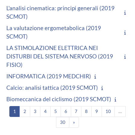
L'analisi cinematica: principi generali (2019
SCMOT)
La valutazione ergometabolica (2019
SCMOT)
LA STIMOLAZIONE ELETTRICA NEI
DISTURBI DEL SISTEMA NERVOSO (2019
FISIO)
INFORMATICA (2019 MEDCHIR)
Calcio: analisi tattica (2019 SCMOT)
Biomeccanica del ciclismo (2019 SCMOT)
Seite 1
Seite 2
Seite 3
Seite 4
Seite 5
Seite 6
Seite 7
Seite 8
Seite 9
Seite 10
1
2
3
4
5
6
7
8
9
10
…
Seite 30
Nächste Seite
30
»