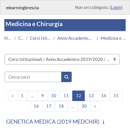
Vai al contenuto principale
elearningbrescia
Non sei collegato. (
Login
)
Medicina e Chirurgia
Home
Corsi
Corsi Istituzionali
Anno Accademico 2019/2020
Medicina e Chirurgia
Categorie di corso
Cerca corsi
Cerca corsi
Pagina precedente
Pagina 1
Pagina 9
Pagina 10
Pagina 11
Pagina 12
Pagina 13
Pagina 14
Pagin
«
1
…
9
10
11
12
13
14
15
Pagina 16
Pagina 17
Pagina 18
Pagina 30
Pagina successiv
16
17
18
…
30
»
GENETICA MEDICA (2019 MEDCHIR)