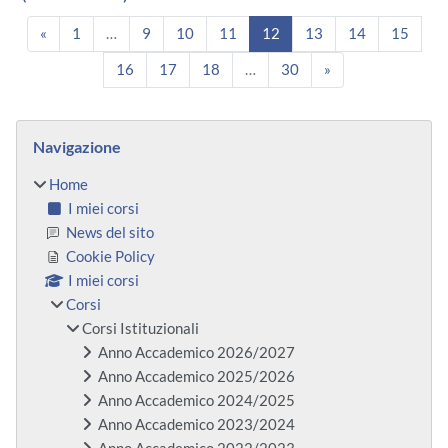
Pagina precedente
Pagina 1
Pagina 9
Pagina 10
Pagina 11
Pagina 12
Pagina 13
Pagina 14
Pagin
«
1
…
9
10
11
12
13
14
15
Pagina 16
Pagina 17
Pagina 18
Pagina 30
Pagina successiv
16
17
18
…
30
»
Blocchi
Salta Navigazione
Navigazione
Home
I miei corsi
News del sito
Cookie Policy
I miei corsi
Corsi
Corsi Istituzionali
Anno Accademico 2026/2027
Anno Accademico 2025/2026
Anno Accademico 2024/2025
Anno Accademico 2023/2024