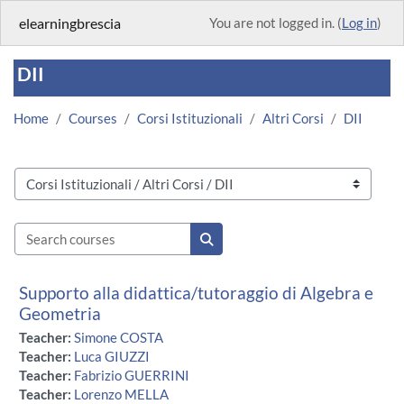
Skip to main content
elearningbrescia
You are not logged in. (
Log in
)
DII
Home
Courses
Corsi Istituzionali
Altri Corsi
DII
Course categories
Search courses
Search courses
Supporto alla didattica/tutoraggio di Algebra e
Geometria
Teacher:
Simone COSTA
Teacher:
Luca GIUZZI
Teacher:
Fabrizio GUERRINI
Teacher:
Lorenzo MELLA