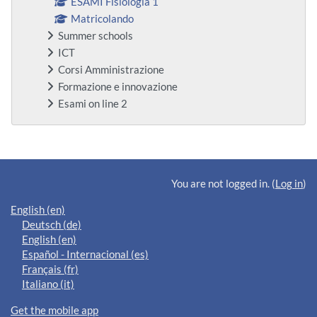
ESAMI Fisiologia 1
Matricolando
Summer schools
ICT
Corsi Amministrazione
Formazione e innovazione
Esami on line 2
Supplementary blocks
You are not logged in. (
Log in
)
English ‎(en)‎
Deutsch ‎(de)‎
English ‎(en)‎
Español - Internacional ‎(es)‎
Français ‎(fr)‎
Italiano ‎(it)‎
Get the mobile app