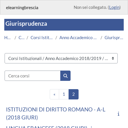
Vai al contenuto principale
elearningbrescia
Non sei collegato. (
Login
)
Giurisprudenza
Home
Corsi
Corsi Istituzionali
Anno Accademico 2018/2019
Giurisprudenza
Categorie di corso
Cerca corsi
Cerca corsi
Pagina precedente
Pagina 1
Pagina 2
«
1
2
ISTITUZIONI DI DIRITTO ROMANO - A-L
(2018 GIURI)