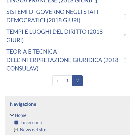
LINGUA FRANCESE (2018 GIURI)
SISTEMI DI GOVERNO NEGLI STATI
DEMOCRATICI (2018 GIURI)
TEMPI E LUOGHI DEL DIRITTO (2018
GIURI)
TEORIA E TECNICA
DELL'INTERPRETAZIONE GIURIDICA (2018
CONSULAV)
Pagina precedente
Pagina 1
Pagina 2
«
1
2
Blocchi
Salta Navigazione
Navigazione
Home
I miei corsi
News del sito