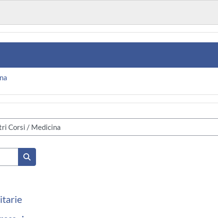
na
Search courses
itarie