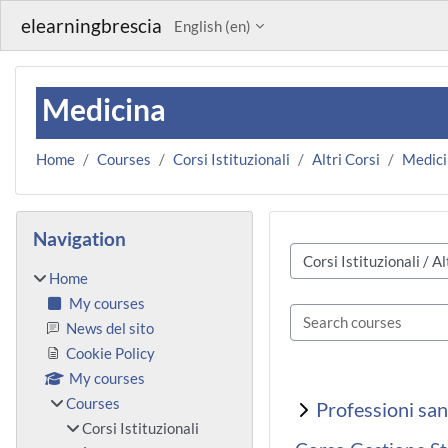
Skip to main content
elearningbrescia
English ‎(en)‎
Medicina
Home
Courses
Corsi Istituzionali
Altri Corsi
Medici
Blocks
Skip Navigation
Navigation
Course categories
Home
My courses
Search courses
News del sito
Cookie Policy
My courses
Courses
Professioni san
Corsi Istituzionali