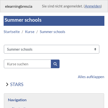
Zum Hauptinhalt
elearningbrescia
Sie sind nicht angemeldet. (
Anmelden
)
Summer schools
Startseite
Kurse
Summer schools
Kursbereiche
Kurse suchen
Kurse suchen
Alles aufklappen
STARS
Blöcke
Navigation überspringen
Navigation