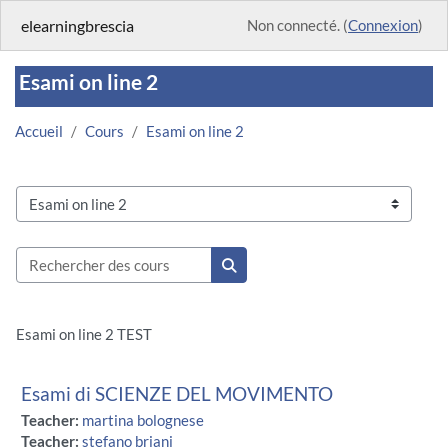
Passer au contenu principal
elearningbrescia
Non connecté. (
Connexion
)
Esami on line 2
Accueil
Cours
Esami on line 2
Catégories de cours
Rechercher des cours
Rechercher des cours
Esami on line 2 TEST
Esami di SCIENZE DEL MOVIMENTO
Teacher:
martina bolognese
Teacher:
stefano briani