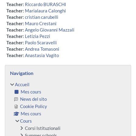
Teacher:
Riccardo BURASCHI
Teacher:
Marialaura Calonghi
Teacher:
cristian carubelli
Teacher:
Mauro Crestani
Teacher:
Angelo Giovanni Mazzali
Teacher:
Letizia Pezzi
Teacher:
Paolo Scaravelli
Teacher:
Andrea Tomasoni
Teacher:
Anastasia Vagito
Blocs
Passer Navigation
Navigation
Accueil
Mes cours
News del sito
Cookie Policy
Mes cours
Cours
Corsi Istituzionali
Summer schools