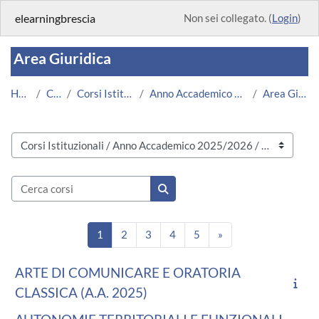
Vai al contenuto principale
elearningbrescia
Non sei collegato. (
Login
)
Area Giuridica
Home
Corsi
Corsi Istituzionali
Anno Accademico 2025/2026
Area Giuridica
Categorie di corso
Cerca corsi
Cerca corsi
Pagina 1
Pagina 2
Pagina 3
Pagina 4
Pagina 5
Pagina successiva
1
2
3
4
5
»
ARTE DI COMUNICARE E ORATORIA
CLASSICA (A.A. 2025)