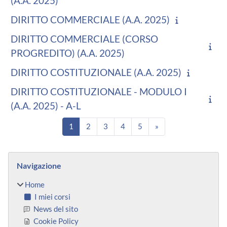
(A.A. 2025)
DIRITTO COMMERCIALE (A.A. 2025)
DIRITTO COMMERCIALE (CORSO
PROGREDITO) (A.A. 2025)
DIRITTO COSTITUZIONALE (A.A. 2025)
DIRITTO COSTITUZIONALE - MODULO I
(A.A. 2025) - A-L
Pagina 1
Pagina 2
Pagina 3
Pagina 4
Pagina 5
Pagina successiva
1
2
3
4
5
»
Blocchi
Salta Navigazione
Navigazione
Home
I miei corsi
News del sito
Cookie Policy