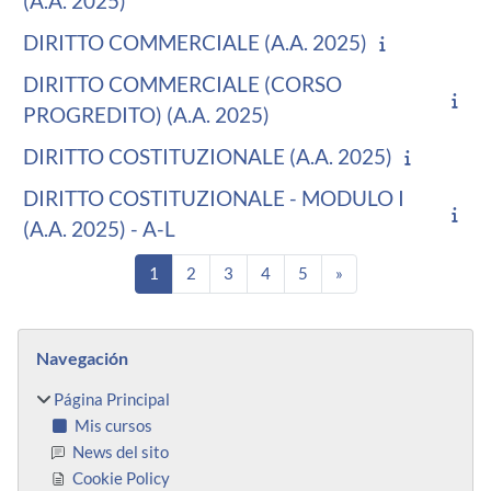
(A.A. 2025)
DIRITTO COMMERCIALE (A.A. 2025)
DIRITTO COMMERCIALE (CORSO
PROGREDITO) (A.A. 2025)
DIRITTO COSTITUZIONALE (A.A. 2025)
DIRITTO COSTITUZIONALE - MODULO I
(A.A. 2025) - A-L
Página 1
Página 2
Página 3
Página 4
Página 5
Siguiente página
1
2
3
4
5
»
Bloques
Salta Navegación
Navegación
Página Principal
Mis cursos
News del sito
Cookie Policy