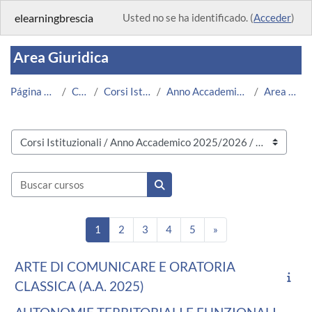
Salta al contenido principal
elearningbrescia
Usted no se ha identificado. (
Acceder
)
Area Giuridica
Página Principal
Cursos
Corsi Istituzionali
Anno Accademico 2025/2026
Area Giuridica
Categorías
Buscar cursos
Buscar cursos
Página 1
Página 2
Página 3
Página 4
Página 5
Siguiente página
1
2
3
4
5
»
ARTE DI COMUNICARE E ORATORIA
CLASSICA (A.A. 2025)