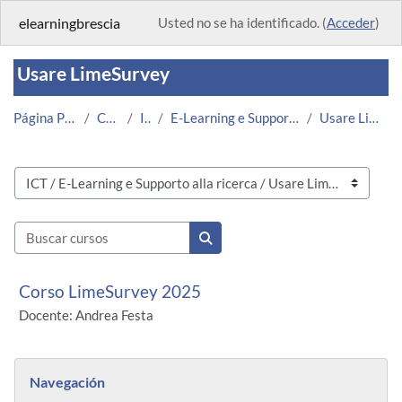
Salta al contenido principal
elearningbrescia
Usted no se ha identificado. (
Acceder
)
Usare LimeSurvey
Página Principal
Cursos
ICT
E-Learning e Supporto alla ricerca
Usare LimeSurvey
Categorías
Buscar cursos
Buscar cursos
Corso LimeSurvey 2025
Docente: Andrea Festa
Bloques
Salta Navegación
Navegación