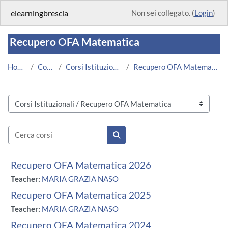
Vai al contenuto principale
elearningbrescia
Non sei collegato. (
Login
)
Recupero OFA Matematica
Home
Corsi
Corsi Istituzionali
Recupero OFA Matematica
Categorie di corso
Cerca corsi
Cerca corsi
Recupero OFA Matematica 2026
Teacher:
MARIA GRAZIA NASO
Recupero OFA Matematica 2025
Teacher:
MARIA GRAZIA NASO
Recupero OFA Matematica 2024