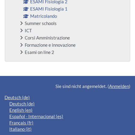
ESAMI Fisiologia 2
ESAMI Fisiologia 1
Matricolando
Summer schools
ICT
Corsi Amministrazione
Formazione e innovazione
Esami on line 2
Ergänzungsblöcke
Sie sind nicht angemeldet. (
Anmelden
)
Deutsch ‎(de)‎
Deutsch ‎(de)‎
English ‎(en)‎
Español - Internacional ‎(es)‎
Français ‎(fr)‎
Italiano ‎(it)‎