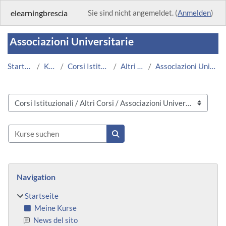
Zum Hauptinhalt
elearningbrescia
Sie sind nicht angemeldet. (
Anmelden
)
Associazioni Universitarie
Startseite
Kurse
Corsi Istituzionali
Altri Corsi
Associazioni Universitarie
Kursbereiche
Kurse suchen
Kurse suchen
Blöcke
Navigation überspringen
Navigation
Startseite
Meine Kurse
News del sito