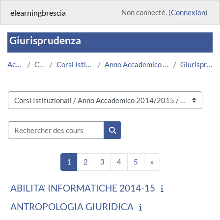
Passer au contenu principal
elearningbrescia
Non connecté. (
Connexion
)
Giurisprudenza
Accueil
Cours
Corsi Istituzionali
Anno Accademico 2014/2015
Giurisprudenza
Catégories de cours
Rechercher des cours
Rechercher des cours
Page 1
Page 2
Page 3
Page 4
Page 5
Page suivante
1
2
3
4
5
»
ABILITA' INFORMATICHE 2014-15
ANTROPOLOGIA GIURIDICA