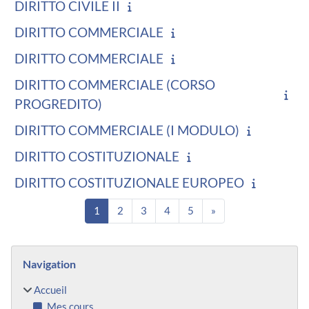
DIRITTO CIVILE II
DIRITTO COMMERCIALE
DIRITTO COMMERCIALE
DIRITTO COMMERCIALE (CORSO
PROGREDITO)
DIRITTO COMMERCIALE (I MODULO)
DIRITTO COSTITUZIONALE
DIRITTO COSTITUZIONALE EUROPEO
Page 1
Page 2
Page 3
Page 4
Page 5
Page suivante
1
2
3
4
5
»
Blocs
Passer Navigation
Navigation
Accueil
Mes cours