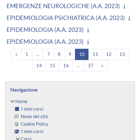
EMERGENZE NEUROLOGICHE (A.A. 2023)
EPIDEMIOLOGIA PSICHIATRICA (A.A. 2023)
EPIDEMIOLOGIA (A.A. 2023)
EPIDEMIOLOGIA (A.A. 2023)
Pagina precedente
Pagina 1
Pagina 7
Pagina 8
Pagina 9
Pagina 10
Pagina 11
Pagina 12
Pagina
«
1
…
7
8
9
10
11
12
13
Pagina 14
Pagina 15
Pagina 16
Pagina 37
Pagina successiv
14
15
16
…
37
»
Blocchi
Salta Navigazione
Navigazione
Home
I miei corsi
News del sito
Cookie Policy
I miei corsi
Corsi