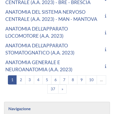
CENTRALE (A.A. 2023) - BRE - BRESCIA
ANATOMIA DEL SISTEMA NERVOSO
CENTRALE (A.A. 2023) - MAN - MANTOVA
ANATOMIA DELL'APPARATO
LOCOMOTORE (A.A. 2023)
ANATOMIA DELL'APPARATO
STOMATOGNATICO (A.A. 2023)
ANATOMIA GENERALE E
NEUROANATOMIA (A.A. 2023)
Pagina 1
Pagina 2
Pagina 3
Pagina 4
Pagina 5
Pagina 6
Pagina 7
Pagina 8
Pagina 9
Pagina 10
1
2
3
4
5
6
7
8
9
10
…
Pagina 37
Pagina successiva
37
»
Blocchi
Salta Navigazione
Navigazione