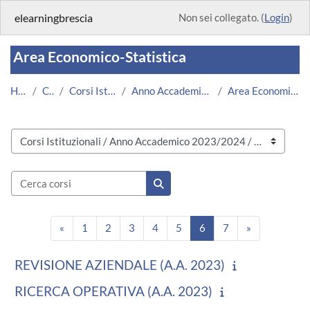
Vai al contenuto principale
elearningbrescia
Non sei collegato. (
Login
)
Area Economico-Statistica
Home
Corsi
Corsi Istituzionali
Anno Accademico 2023/2024
Area Economico-Statistica
Categorie di corso
Cerca corsi
Cerca corsi
Pagina precedente
Pagina 1
Pagina 2
Pagina 3
Pagina 4
Pagina 5
Pagina 6
Pagina 7
Pagina succe
«
1
2
3
4
5
6
7
»
REVISIONE AZIENDALE (A.A. 2023)
RICERCA OPERATIVA (A.A. 2023)