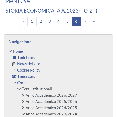
MANTOVA
STORIA ECONOMICA (A.A. 2023) - O-Z
Pagina precedente
Pagina 1
Pagina 2
Pagina 3
Pagina 4
Pagina 5
Pagina 6
Pagina 7
Pagina succe
«
1
2
3
4
5
6
7
»
Blocchi
Salta Navigazione
Navigazione
Home
I miei corsi
News del sito
Cookie Policy
I miei corsi
Corsi
Corsi Istituzionali
Anno Accademico 2026/2027
Anno Accademico 2025/2026
Anno Accademico 2024/2025
Anno Accademico 2023/2024