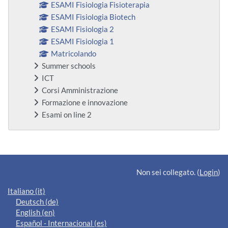
ESAMI Fisiologia Fisioterapia
ESAMI Fisiologia Biotech
ESAMI Fisiologia 2
ESAMI Fisiologia 1
Matricolando
Summer schools
ICT
Corsi Amministrazione
Formazione e innovazione
Esami on line 2
Blocchi supplementari
Non sei collegato. (
Login
)
Italiano ‎(it)‎
Deutsch ‎(de)‎
English ‎(en)‎
Español - Internacional ‎(es)‎