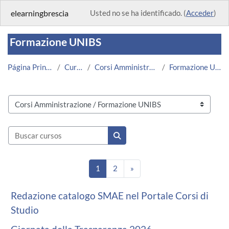
Salta al contenido principal
elearningbrescia
Usted no se ha identificado. (
Acceder
)
Formazione UNIBS
Página Principal
Cursos
Corsi Amministrazione
Formazione UNIBS
Categorías
Buscar cursos
Buscar cursos
Página 1
Página 2
Siguiente página
1
2
»
Redazione catalogo SMAE nel Portale Corsi di
Studio