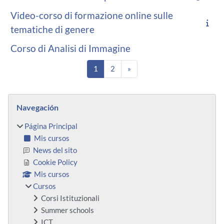
Video-corso di formazione online sulle
tematiche di genere
Corso di Analisi di Immagine
Página 1
Página 2
Siguiente página
1
2
»
Bloques
Salta Navegación
Navegación
Página Principal
Mis cursos
News del sito
Cookie Policy
Mis cursos
Cursos
Corsi Istituzionali
Summer schools
ICT