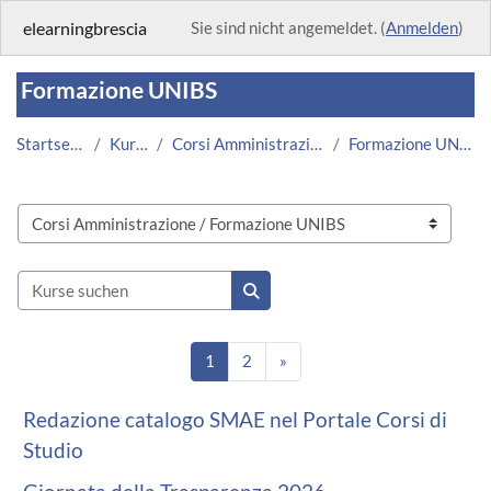
Zum Hauptinhalt
elearningbrescia
Sie sind nicht angemeldet. (
Anmelden
)
Formazione UNIBS
Startseite
Kurse
Corsi Amministrazione
Formazione UNIBS
Kursbereiche
Kurse suchen
Kurse suchen
Seite 1
Seite 2
Nächste Seite
1
2
»
Redazione catalogo SMAE nel Portale Corsi di
Studio