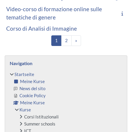
Video-corso di formazione online sulle
tematiche di genere
Corso di Analisi di Immagine
Seite 1
Seite 2
Nächste Seite
1
2
»
Blöcke
Navigation überspringen
Navigation
Startseite
Meine Kurse
News del sito
Cookie Policy
Meine Kurse
Kurse
Corsi Istituzionali
Summer schools
ICT