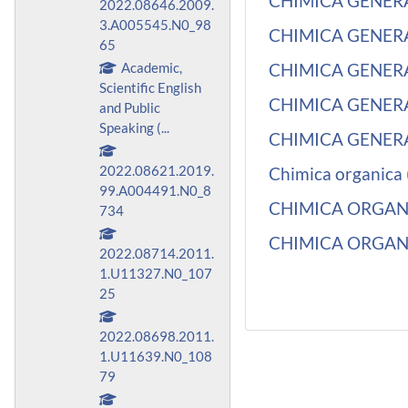
CHIMICA GENERAL
2022.08646.2009.
3.A005545.N0_98
CHIMICA GENERALE
65
Academic,
CHIMICA GENERAL
Scientific English
CHIMICA GENERA
and Public
Speaking (...
CHIMICA GENERA
2022.08621.2019.
Chimica organica 
99.A004491.N0_8
CHIMICA ORGANIC
734
CHIMICA ORGANIC
2022.08714.2011.
1.U11327.N0_107
25
2022.08698.2011.
1.U11639.N0_108
79