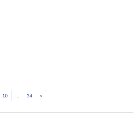
8
gina 9
Pagina 10
Pagina 34
Pagina successiva
10
…
34
»