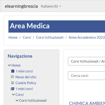
Vai al contenuto principale
elearningbrescia
Italiano ‎(it)‎
Area Medica
Home
Corsi
Corsi Istituzionali
Anno Accademico 202
Blocchi
Salta Navigazione
Navigazione
Categorie di corso
Home
I miei corsi
Cerca corsi
News del sito
Cookie Policy
I miei corsi
Corsi
Corsi Istituzionali
CHIMICA AMBIENT