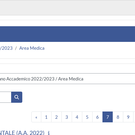
2/2023
Area Medica
Cerca corsi
Pagina precedente
Pagina 1
Pagina 2
Pagina 3
Pagina 4
Pagina 5
Pagina 6
Pagina 7
Pagina 
Pa
«
1
2
3
4
5
6
7
8
9
ALE (A.A. 2022)