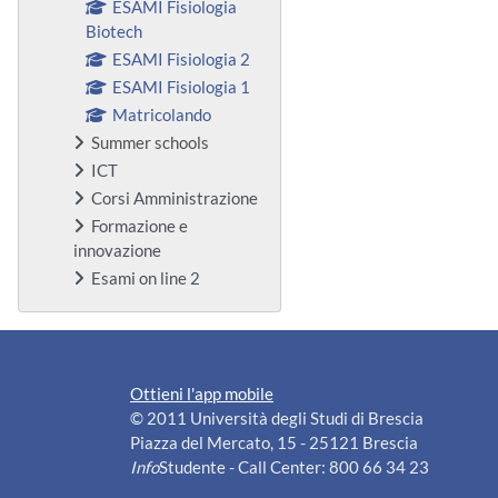
ESAMI Fisiologia
Biotech
ESAMI Fisiologia 2
ESAMI Fisiologia 1
Matricolando
Summer schools
ICT
Corsi Amministrazione
Formazione e
innovazione
Esami on line 2
Ottieni l'app mobile
© 2011 Università degli Studi di Brescia
Piazza del Mercato, 15 - 25121 Brescia
Info
Studente - Call Center: 800 66 34 23