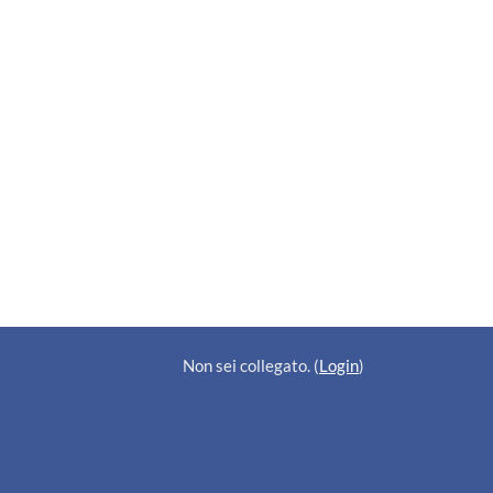
Non sei collegato. (
Login
)