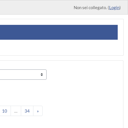
Non sei collegato. (
Login
)
8
gina 9
Pagina 10
Pagina 34
Pagina successiva
10
…
34
»