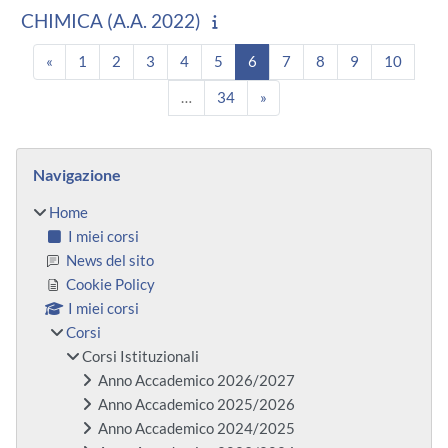
CHIMICA (A.A. 2022)
Pagina precedente
Pagina 1
Pagina 2
Pagina 3
Pagina 4
Pagina 5
Pagina 6
Pagina 7
Pagina 8
Pagina 9
Pagina
«
1
2
3
4
5
6
7
8
9
10
Pagina 34
Pagina successiva
…
34
»
Blocchi
Salta Navigazione
Navigazione
Home
I miei corsi
News del sito
Cookie Policy
I miei corsi
Corsi
Corsi Istituzionali
Anno Accademico 2026/2027
Anno Accademico 2025/2026
Anno Accademico 2024/2025