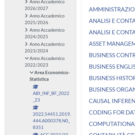
Anno Accademico
2026/2027
AMMINISTRAZIONE
Anno Accademico
ANALISI E CONTAB
2025/2026
Anno Accademico
ANALISI E CONTAB
2024/2025
ASSET MANAGEMEN
Anno Accademico
2023/2024
BUSINESS CONTRA
Anno Accademico
2022/2023
BUSINESS ENGLISH
Area Economico-
BUSINESS HISTORY
Statistica
BUSINESS ORGANI
ABI_INF_BF_2022
_23
CAUSAL INFEREN
CODING FOR DATA
2022.54451.2019.
444.A000378.N0_
COMPUTATIONAL 
8351
ACC 2022/23