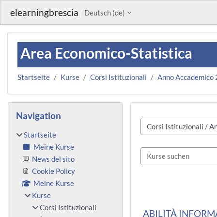
Zum Hauptinhalt
elearningbrescia
Deutsch ‎(de)‎
Area Economico-Statistica
Startseite
Kurse
Corsi Istituzionali
Anno Accademico
Blöcke
Navigation überspringen
Navigation
Kursbereiche
Startseite
Meine Kurse
Kurse suchen
News del sito
Cookie Policy
Meine Kurse
Kurse
Corsi Istituzionali
ABILITÀ INFORMA