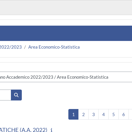
 2022/2023
Area Economico-Statistica
Kurse suchen
Seite 1
Seite 2
Seite 3
Seite 4
Seite 5
Sei
1
2
3
4
5
6
TICHE (A.A. 2022)