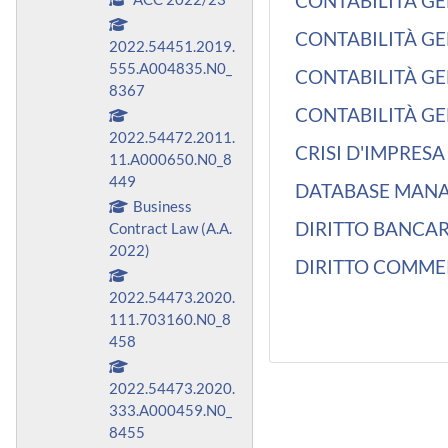
CONTABILITÀ GEN
CONTABILITÀ GEN
2022.54451.2019.
555.A004835.N0_
CONTABILITÀ GEN
8367
CONTABILITÀ GEN
2022.54472.2011.
CRISI D'IMPRESA
11.A000650.N0_8
449
DATABASE MANAG
Business
DIRITTO BANCARI
Contract Law (A.A.
2022)
DIRITTO COMMERC
2022.54473.2020.
111.703160.N0_8
458
2022.54473.2020.
333.A000459.N0_
8455